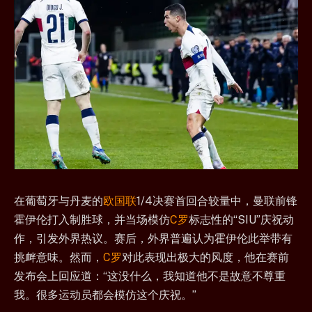
在葡萄牙与丹麦的
欧国联
1/4决赛首回合较量中，曼联前锋
霍伊伦打入制胜球，并当场模仿
C罗
标志性的“SIU”庆祝动
作，引发外界热议。赛后，外界普遍认为霍伊伦此举带有
挑衅意味。然而，
C罗
对此表现出极大的风度，他在赛前
发布会上回应道：“这没什么，我知道他不是故意不尊重
我。很多运动员都会模仿这个庆祝。”