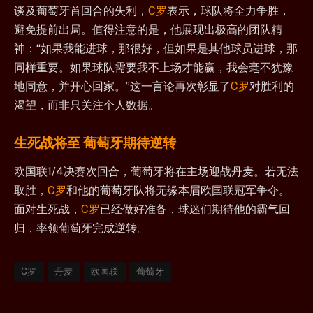
谈及葡萄牙首回合的失利，
C罗
表示，球队将全力争胜，
避免提前出局。值得注意的是，他展现出极高的团队精
神：“如果我能进球，那很好，但如果是其他球员进球，那
同样重要。如果球队需要我不上场才能赢，我会毫不犹豫
地同意，并开心回家。”这一言论再次彰显了
C罗
对胜利的
渴望，而非只关注个人数据。
生死战将至 葡萄牙期待逆转
欧国联1/4决赛次回合，葡萄牙将在主场迎战丹麦。若无法
取胜，
C罗
和他的葡萄牙队将无缘本届欧国联冠军争夺。
面对生死战，
C罗
已经做好准备，球迷们期待他的霸气回
归，率领葡萄牙完成逆转。
C罗
丹麦
欧国联
葡萄牙