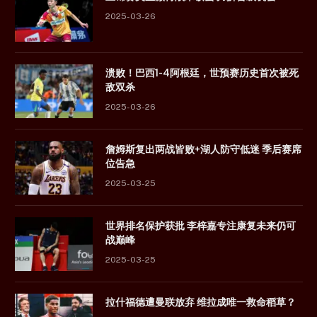
2025-03-26
溃败！巴西1-4阿根廷，世预赛历史首次被死
敌双杀
2025-03-26
詹姆斯复出两战皆败+湖人防守低迷 季后赛席
位告急
2025-03-25
世界排名保护获批 李梓嘉专注康复未来仍可
战巅峰
2025-03-25
拉什福德遭曼联放弃 维拉成唯一救命稻草？