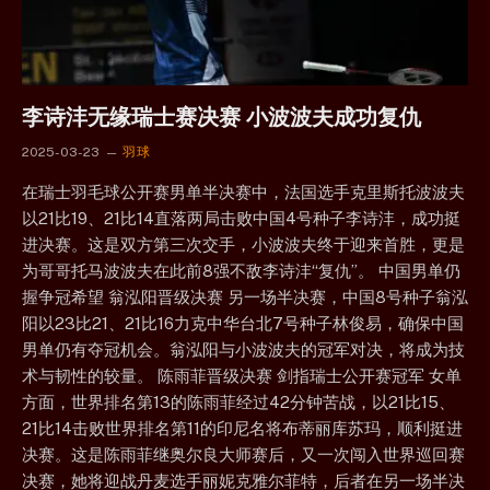
李诗沣无缘瑞士赛决赛 小波波夫成功复仇
2025-03-23
羽球
在瑞士羽毛球公开赛男单半决赛中，法国选手克里斯托波波夫
以21比19、21比14直落两局击败中国4号种子李诗沣，成功挺
进决赛。这是双方第三次交手，小波波夫终于迎来首胜，更是
为哥哥托马波波夫在此前8强不敌李诗沣“复仇”。 中国男单仍
握争冠希望 翁泓阳晋级决赛 另一场半决赛，中国8号种子翁泓
阳以23比21、21比16力克中华台北7号种子林俊易，确保中国
男单仍有夺冠机会。翁泓阳与小波波夫的冠军对决，将成为技
术与韧性的较量。 陈雨菲晋级决赛 剑指瑞士公开赛冠军 女单
方面，世界排名第13的陈雨菲经过42分钟苦战，以21比15、
21比14击败世界排名第11的印尼名将布蒂丽库苏玛，顺利挺进
决赛。这是陈雨菲继奥尔良大师赛后，又一次闯入世界巡回赛
决赛，她将迎战丹麦选手丽妮克雅尔菲特，后者在另一场半决