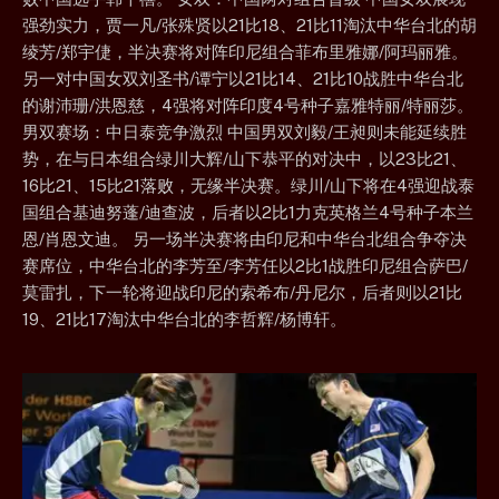
强劲实力，贾一凡/张殊贤以21比18、21比11淘汰中华台北的胡
绫芳/郑宇倢，半决赛将对阵印尼组合菲布里雅娜/阿玛丽雅。
另一对中国女双刘圣书/谭宁以21比14、21比10战胜中华台北
的谢沛珊/洪恩慈，4强将对阵印度4号种子嘉雅特丽/特丽莎。
男双赛场：中日泰竞争激烈 中国男双刘毅/王昶则未能延续胜
势，在与日本组合绿川大辉/山下恭平的对决中，以23比21、
16比21、15比21落败，无缘半决赛。绿川/山下将在4强迎战泰
国组合基迪努蓬/迪查波，后者以2比1力克英格兰4号种子本兰
恩/肖恩文迪。 另一场半决赛将由印尼和中华台北组合争夺决
赛席位，中华台北的李芳至/李芳任以2比1战胜印尼组合萨巴/
莫雷扎，下一轮将迎战印尼的索希布/丹尼尔，后者则以21比
19、21比17淘汰中华台北的李哲辉/杨博轩。