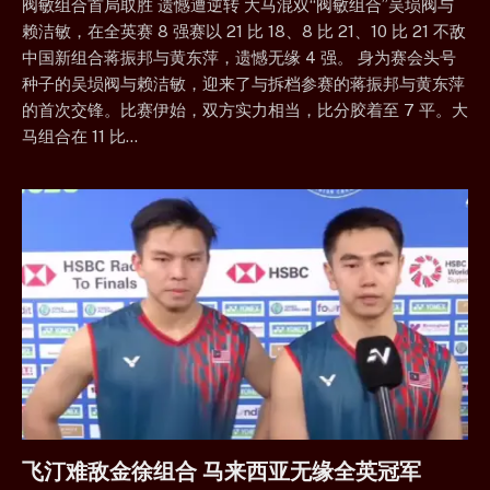
阀敏组合首局取胜 遗憾遭逆转 大马混双“阀敏组合”吴埙阀与
赖洁敏，在全英赛 8 强赛以 21 比 18、8 比 21、10 比 21 不敌
中国新组合蒋振邦与黄东萍，遗憾无缘 4 强。 身为赛会头号
种子的吴埙阀与赖洁敏，迎来了与拆档参赛的蒋振邦与黄东萍
的首次交锋。比赛伊始，双方实力相当，比分胶着至 7 平。大
马组合在 11 比…
飞汀难敌金徐组合 马来西亚无缘全英冠军