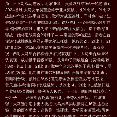
负，吞下对战两连败，无缘16强。 吴堇溦终结9站一轮游 喜迎
2024首胜 大马女单吴堇溦终于迎来突破，以21比18、21比12
战胜中华台北选手白驭珀，取得对战五连胜，同时也打破了过
去9站赛事“一轮游”的尴尬纪录。这场胜利不仅是她2024年世
界巡回赛的首胜，也为接下来的比赛注入信心。 接下来的16
强战，她将迎战赛会2号种子——泰国的苏帕妮达，后者在首
轮逆转战胜保加利亚选手娜尔班托娃，以19比21、21比11、21
比18晋级。这场比赛将是吴堇溦的一次严峻考验。 混双赛
况：两对大马组合轻松晋级 在混双项目上，大马组合延续强
势表现，成功携手晋级16强。 头号种子阀敏组合（吴塤阀/赖
洁敏）以21比8、21比18轻取中华台北选手陈子睿/杨景惇，展
现稳定发挥。他们将在16强对阵泰国组合鲁塔纳帕/珍妮查，
若顺利晋级，预计在8强将遭遇泰国强档德查波/苏比莎拉。
黄天启/林秋仙 同样表现强势，以21比14、21比10击败澳门组
合梁钰聪/吴颖嗣，顺利闯入16强。下一轮，他们将挑战赛会4
号种子——法国组合托姆/德芬妮，争夺8强席位。 展望16
强：大马选手迎来更大挑战 大马男单梁峻豪将在16强迎战经
验丰富的西本拳太，这将是一场硬仗。女单吴堇溦面对2号种
子苏帕妮达，能否延续胜利状态值得关注。而两对混双组合也