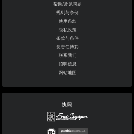
帮助/常见问题
规则与条例
使用条款
隐私政策
条款与条件
负责任博彩
联系我们
招聘信息
网站地图
执照