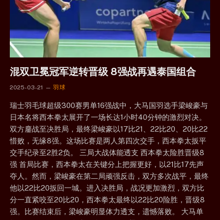
混双卫冕冠军逆转晋级 8强战再遇泰国组合
2025-03-21
羽球
瑞士羽毛球超级300赛男单16强战中，大马国羽选手梁峻豪与
日本名将西本拳太展开了一场长达1小时40分钟的激烈对决。
双方鏖战至决胜局，最终梁峻豪以17比21、22比20、20比22
惜败，无缘8强。这场比赛是两人第四次交手，西本拳太扳平
交手纪录至2胜2负。 三局大战体能透支 西本拳太险胜晋级8
强 首局比赛，西本拳太在关键分上把握更好，以21比17先声
夺人。然而，梁峻豪在第二局顽强反击，双方多次战平，最终
他以22比20扳回一城。进入决胜局，战况更加激烈，双方比
分一直紧咬至20比20，西本拳太最终以22比20险胜，晋级8
强。比赛结束后，梁峻豪明显体力透支，遗憾落败。 大马单