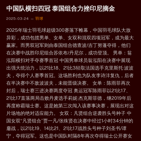
中国队横扫四冠 泰国组合力挫印尼摘金
2025-03-24
羽球
2025年瑞士羽毛球超级300赛落下帷幕，中国羽毛球队大放
异彩，成功包揽男单、女单、女双和混双四项冠军，成为最大
赢家。而男双冠军则由泰国组合德查波/吉丁努蓬夺得，他们
在决赛中战胜印尼组合苏依布/丹尼尔，成功登顶。 男单：翁
泓阳横扫对手夺赛季首冠 中国男单球员翁泓阳在决赛中展现
出强大统治力，以21比18、21比3轻取法国选手克里斯托·波波
夫，夺得个人赛季首冠。这场胜利也为队友李诗沣复仇，后者
在半决赛中不敌波波夫，未能晋级决赛。 女单：陈雨菲再次
封后，瑞士赛三进决赛两度夺冠 奥运冠军陈雨菲以21比17、
21比17直落两局击败丹麦选手莉妮·杰克斯菲德，继2019年后
再度称霸瑞士赛。这是她第三次闯入该赛事决赛，展现出对这
片场地的绝对适应能力。 女双：凡贤组合逆袭胜头号种子 中
国女双“凡贤组合”贾一凡/张殊贤在决赛中经过1小时34分钟的
鏖战，以21比19、14比21、21比17战胜头号种子刘圣书/谭
宁，夺得冠军。这也是中国队时隔8年再次夺得瑞士公开赛女