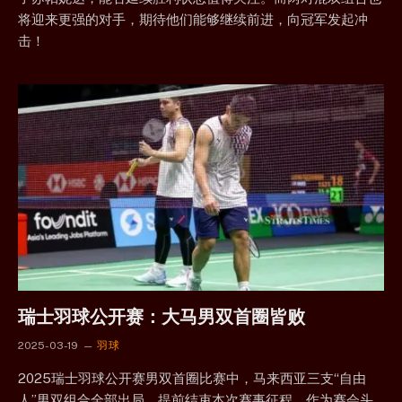
将迎来更强的对手，期待他们能够继续前进，向冠军发起冲
击！
瑞士羽球公开赛：大马男双首圈皆败
2025-03-19
羽球
2025瑞士羽球公开赛男双首圈比赛中，马来西亚三支“自由
人”男双组合全部出局，提前结束本次赛事征程。作为赛会头