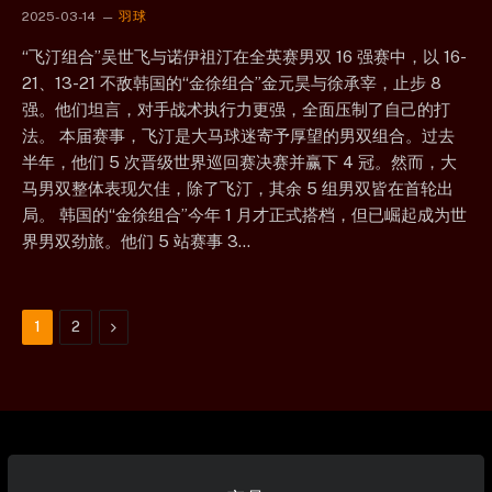
2025-03-14
羽球
“飞汀组合”吴世飞与诺伊祖汀在全英赛男双 16 强赛中，以 16-
21、13-21 不敌韩国的“金徐组合”金元昊与徐承宰，止步 8
强。他们坦言，对手战术执行力更强，全面压制了自己的打
法。 本届赛事，飞汀是大马球迷寄予厚望的男双组合。过去
半年，他们 5 次晋级世界巡回赛决赛并赢下 4 冠。然而，大
马男双整体表现欠佳，除了飞汀，其余 5 组男双皆在首轮出
局。 韩国的“金徐组合”今年 1 月才正式搭档，但已崛起成为世
界男双劲旅。他们 5 站赛事 3…
Next
1
2