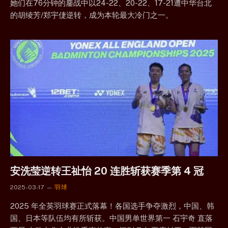
她们在76分钟的鏖战中以24-22、20-22、17-21遭中华台北
的胡绫芳/郑宇倢逆转，成为本轮最大冷门之一。
安洗莹逆转王祉怡 20 连胜斩获赛季第 4 冠
2025-03-17
羽球
2025 年全英羽球赛正式落幕！各国选手争夺激烈，中国、韩
国、日本等队伍均有所斩获。中国男单世界第一 石宇奇 直落