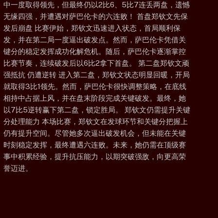
中一度取得领先，但最终仍以2比6、5比7连丢两盘，遗憾
无缘四强，并遭遇对萨巴伦卡的六连败！ 首盘郑钦文先保
发后崩盘 比赛伊始，郑钦文迅速进入状态，首局顺利保
发，并在第二局一度逼出破发点。然而，萨巴伦卡凭借关
键分的稳定发挥成功化解危机。随后，萨巴伦卡逐渐掌控
比赛节奏，连续破发后以6比2拿下首盘。 第二盘郑钦文顽
强抵抗 仍遭逆转 进入第二盘，郑钦文状态明显回暖，开局
就取得3比1领先。然而，萨巴伦卡很快调整策略，在底线
相持中占据上风，并在盘末阶段完成关键破发。最终，她
以7比5逆转赢下第二盘，锁定胜局。 郑钦文仍需提升关键
分处理能力 本场比赛，郑钦文在发球环节和关键分把握上
仍有提升空间。尽管她多次逼出破发机会，但未能在关键
时刻稳定发挥，最终遭遇六连败。未来，她仍需在顶级赛
事中积累经验，提升抗压能力，以期突破强敌，向更高荣
誉迈进。