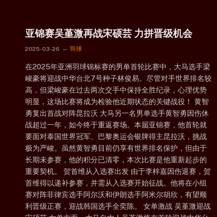
亚锦赛吴堇溦再战宋硕芸 力拼晋级机会
2025-03-26
羽球
在2025年亚洲羽球锦标赛的男单首轮比赛中，大马选手梁
峻豪将迎战中华台北7号种子林俊易。尽管对手世界排名较
高，但梁峻豪在过去两次交手中保持全胜纪录，心理优势
明显，这场比赛将成为检验他近期状态的关键战役！ 黄智
勇复出首战对阵昆拉沃 大马另一名男单选手黄智勇因伤休
战超过一年，如今终于重返赛场。本届亚锦赛，他首轮就
要面对泰国世界冠军、巴黎奥运会银牌得主昆拉沃，挑战
极为严峻。虽然黄智勇目前仍享有世界排名保护，但由于
长期未参赛，他的积分已清零，本次比赛是他重新起步的
重要契机。 贺首维从入选赛出发 由于李梓嘉因伤退赛，贺
首维得以递补参赛，并需从入选赛开始征战。他将在小组
赛对阵菲律宾选手阿尔沃和伊朗选手阿米尔胡欣，有望顺
利晋级正赛，迎战韩国选手全奕陈。 女单激战 吴堇溦迎战