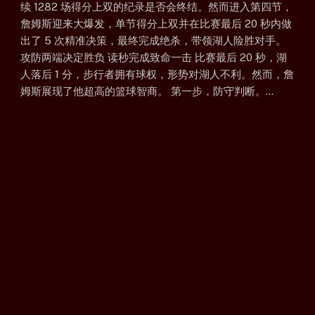
续 1282 场得分上双的纪录是否会终结。然而进入第四节，
詹姆斯迎来大爆发，单节得分上双并在比赛最后 20 秒内做
出了 5 次精准决策，最终完成绝杀，带领湖人险胜对手。
攻防两端决定胜负 读秒完成致命一击 比赛最后 20 秒，湖
人落后 1 分，步行者拥有球权，形势对湖人不利。然而，詹
姆斯展现了他超高的篮球智商。 第一步，防守判断。…