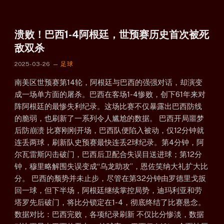
溃败！巴西1-4阿根廷，世预赛历史首次被死
敌双杀
2025-03-26
足球
南美区世预赛第14轮，阿根廷与巴西的强强对话，却演变
成一场单方面的屠杀。巴西在客场1-4惨败，创下61年来对
阵阿根廷的最惨失利纪录。这场比赛不仅暴露出巴西防线
的脆弱，也刷新了一系列令人尴尬的数据。 巴西开局噩梦
后防崩溃 比赛刚刚开场，巴西队便陷入被动，仅12分钟就
连丢两球，刷新队史预赛最快连丢2球纪录。第4分钟，阿
尔瓦雷斯闪击破门，巴西后卫配合失误目送进球；第12分
钟，穆里略解围失误变成“乌龙助攻”，恩佐笑纳大礼扩大比
分。 巴西的颓势并未止步，尽管在第32分钟由罗德里戈扳
回一球，但下半场，阿根廷继续掌控局势，迪玛利亚和劳
塔罗先后破门，将比分锁定在1-4，彻底终结了比赛悬念。
数据对比：巴西完败，各项纪录刷新 不仅比分惨淡，数据