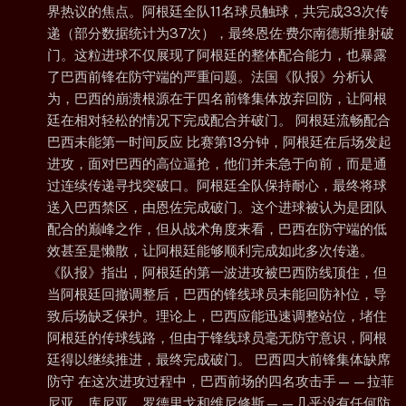
界热议的焦点。阿根廷全队11名球员触球，共完成33次传
递（部分数据统计为37次），最终恩佐·费尔南德斯推射破
门。这粒进球不仅展现了阿根廷的整体配合能力，也暴露
了巴西前锋在防守端的严重问题。法国《队报》分析认
为，巴西的崩溃根源在于四名前锋集体放弃回防，让阿根
廷在相对轻松的情况下完成配合并破门。 阿根廷流畅配合
巴西未能第一时间反应 比赛第13分钟，阿根廷在后场发起
进攻，面对巴西的高位逼抢，他们并未急于向前，而是通
过连续传递寻找突破口。阿根廷全队保持耐心，最终将球
送入巴西禁区，由恩佐完成破门。这个进球被认为是团队
配合的巅峰之作，但从战术角度来看，巴西在防守端的低
效甚至是懒散，让阿根廷能够顺利完成如此多次传递。
《队报》指出，阿根廷的第一波进攻被巴西防线顶住，但
当阿根廷回撤调整后，巴西的锋线球员未能回防补位，导
致后场缺乏保护。理论上，巴西应能迅速调整站位，堵住
阿根廷的传球线路，但由于锋线球员毫无防守意识，阿根
廷得以继续推进，最终完成破门。 巴西四大前锋集体缺席
防守 在这次进攻过程中，巴西前场的四名攻击手——拉菲
尼亚、库尼亚、罗德里戈和维尼修斯——几乎没有任何防