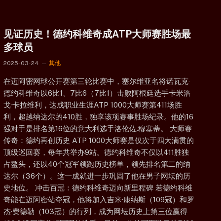
见证历史！德约科维奇成ATP大师赛胜场最
多球员
2025-03-24
其他
在迈阿密网球公开赛第三轮比赛中，塞尔维亚名将诺瓦克·
德约科维奇以6比1、7比6（7比1）击败阿根廷选手卡米洛
戈·卡拉维利，达成职业生涯ATP 1000大师赛第411场胜
利，超越纳达尔的410胜，独享该项赛事胜场纪录。他的16
强对手是排名第16位的意大利选手洛伦佐.穆塞蒂。 大师赛
传奇：德约再创历史 ATP 1000大师赛是仅次于四大满贯的
顶级巡回赛，每年共举办9站。德约科维奇不仅以411胜独
占鳌头，还以40个冠军领跑历史榜单，领先排名第二的纳
达尔（36个）。这一成就进一步巩固了他在男子网坛的历
史地位。 冲击百冠：德约科维奇迈向新里程碑 若德约科维
奇能在迈阿密站夺冠，他将加入吉米·康纳斯（109冠）和罗
杰·费德勒（103冠）的行列，成为网坛历史上第三位赢得