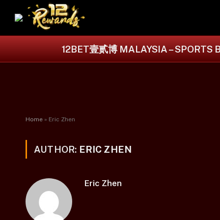
12BET壹贰博 MALAYSIA – SPORTS B
Home
»
Eric Zhen
AUTHOR:
ERIC ZHEN
Eric Zhen