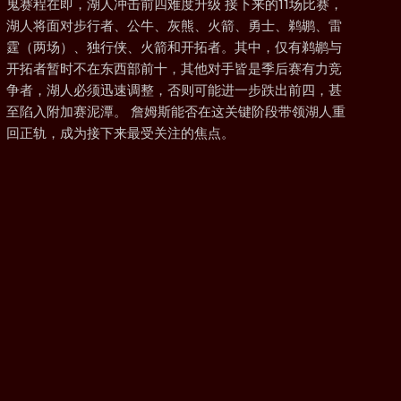
鬼赛程在即，湖人冲击前四难度升级 接下来的11场比赛，
湖人将面对步行者、公牛、灰熊、火箭、勇士、鹈鹕、雷
霆（两场）、独行侠、火箭和开拓者。其中，仅有鹈鹕与
开拓者暂时不在东西部前十，其他对手皆是季后赛有力竞
争者，湖人必须迅速调整，否则可能进一步跌出前四，甚
至陷入附加赛泥潭。 詹姆斯能否在这关键阶段带领湖人重
回正轨，成为接下来最受关注的焦点。