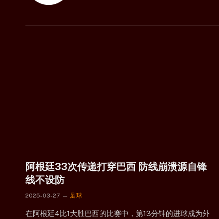
阿根廷33次传递打穿巴西 防线崩溃源自锋
线不设防
2025-03-27
足球
在阿根廷4比1大胜巴西的比赛中，第13分钟的进球成为外