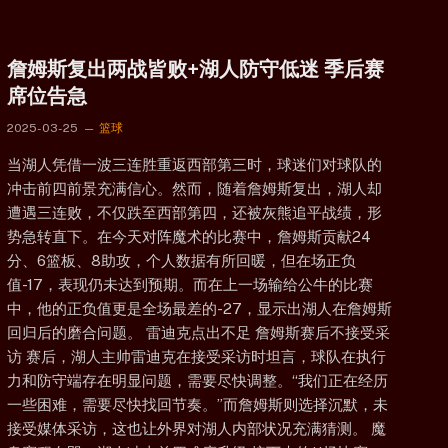
詹姆斯复出两战皆败+湖人防守低迷 季后赛
席位告急
2025-03-25
篮球
当湖人凭借一波三连胜重返西部第三时，球迷们对球队的
冲击前四前景充满信心。然而，随着詹姆斯复出，湖人却
遭遇三连败，不仅跌至西部第四，还被灰熊追平战绩，形
势急转直下。在今天对阵魔术的比赛中，詹姆斯贡献24
分、6篮板、8助攻，个人数据有所回暖，但在场正负
值-17，表现仍未达到预期。而在上一场输给公牛的比赛
中，他的正负值更是全场最差的-27，显示出湖人在詹姆斯
回归后的磨合问题。 雷迪克点出不足 詹姆斯赛后不接受采
访 赛后，湖人主帅雷迪克在接受采访时坦言，球队在执行
力和防守端存在明显问题，需要尽快调整。“我们正在经历
一些困难，需要尽快找回节奏。”而詹姆斯则选择沉默，未
接受媒体采访，这也让外界对湖人内部状况充满猜测。 魔