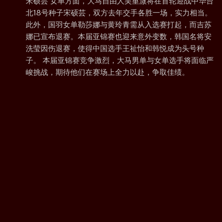
宋硕芸 女单方面，大马自由人吴堇溦将在首轮迎战中华台
北18号种子宋硕芸，双方去年交手各胜一场，实力相当。
此外，国羽女单勒莎娜与黄玲青需从入选赛打起，而吉苏
娜已宣布退赛。本届亚锦赛也迎来意外变数，韩国名将安
洗莹因伤退赛，使得中国选手王祉怡和韩悦成为头号种
子。 本届亚锦赛竞争激烈，大马男单与女单选手将面临严
峻挑战，期待他们在赛场上全力以赴，争取佳绩。